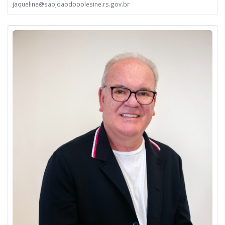
jaqueline@saojoaodopolesine.rs.gov.br