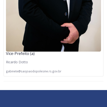
Vice-Prefeito (a)
Ricardo Dotto
gabinete@saojoaodopolesine.rs.gov.br