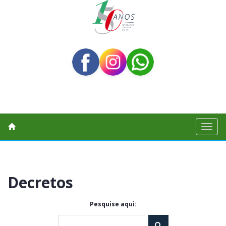
Toggl
naviga
Decretos
Pesquise aqui: