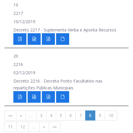
19
2217
10/12/2019
Decreto 2217 - Suplementa Verba e Aponta Recursos
20
2216
02/12/2019
Decreto 2216 - Decreta Ponto Facultativo nas
repartições Públicas Municipais.
««
«
…
3
4
5
6
7
8
9
10
11
12
…
»
»»