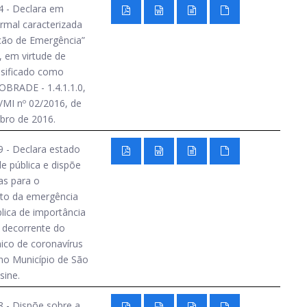
4 - Declara em
rmal caracterizada
ção de Emergência”
, em virtude de
ssificado como
OBRADE - 1.4.1.1.0,
MI nº 02/2016, de
bro de 2016.
 - Declara estado
e pública e dispõe
as para o
to da emergência
lica de importância
l decorrente do
ico de coronavírus
no Município de São
sine.
 - Dispõe sobre a