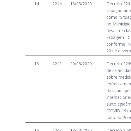
14
2244
16/03/2020
Decreto 224
situação ano
como “Situa
no Município
desastre cla
Estiagem - C
conforme IN/
20 de dezem
15
2249
20/03/2020
Decreto 2249
de calamidad
sobre medid
enfrentamen
de saúde púb
internaciona
surto epidêm
(COVID-19), 
João do Polê
16
2248
18/03/2020
Decreto 2248