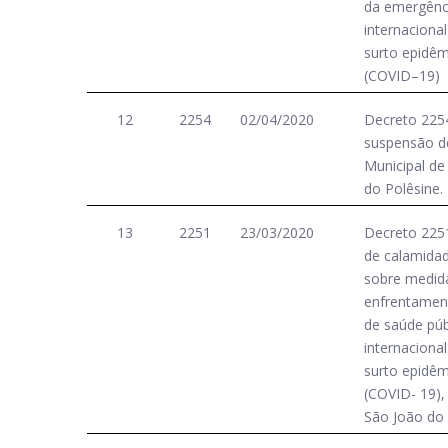
da emergênci
internaciona
surto epidêm
(COVID–19)
12
2254
02/04/2020
Decreto 225
suspensão d
Municipal de
do Polêsine.
13
2251
23/03/2020
Decreto 2251
de calamidad
sobre medid
enfrentamen
de saúde púb
internaciona
surto epidêm
(COVID- 19),
São João do 