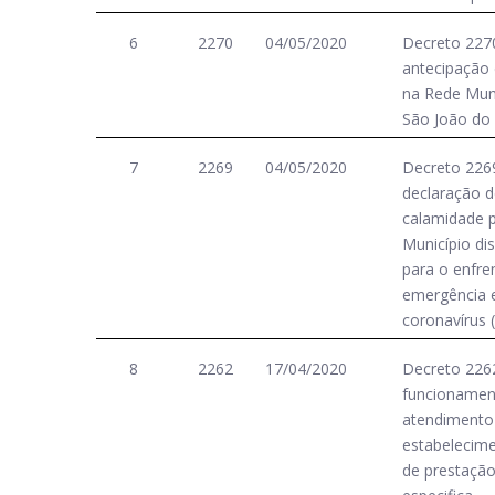
6
2270
04/05/2020
Decreto 2270
antecipação 
na Rede Muni
São João do 
7
2269
04/05/2020
Decreto 2269
declaração d
calamidade p
Município di
para o enfr
emergência 
coronavírus 
8
2262
17/04/2020
Decreto 2262
funcionamen
atendimento 
estabelecime
de prestação