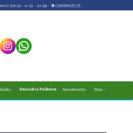
-
-
A+ (6)
-
CONTRASTE (7)
A- (5)
A DO SITE (4)
Descubra Polêsine
dadão
Atendimento
Mais