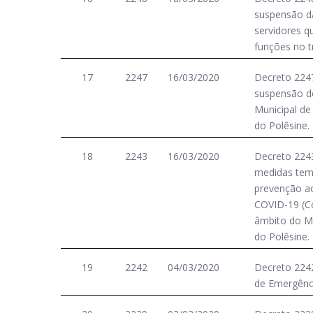
suspensão da
servidores q
funções no t
17
2247
16/03/2020
Decreto 2247
suspensão d
Municipal de
do Polêsine.
18
2243
16/03/2020
Decreto 2243
medidas tem
prevenção ao
COVID-19 (C
âmbito do Mu
do Polêsine.
19
2242
04/03/2020
Decreto 2242
de Emergênc