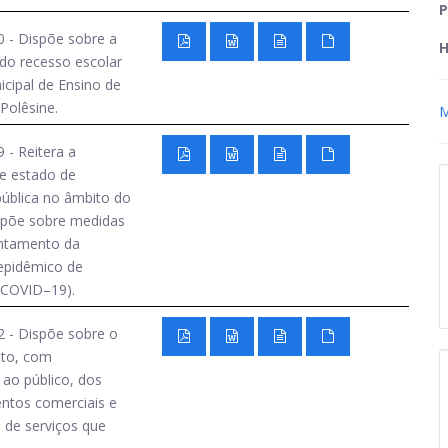
P
 - Dispõe sobre a
H
do recesso escolar
cipal de Ensino de
Polêsine.
M
 - Reitera a
e estado de
ública no âmbito do
spõe sobre medidas
entamento da
epidêmico de
(COVID–19).
 - Dispõe sobre o
to, com
ao público, dos
ntos comerciais e
 de serviços que