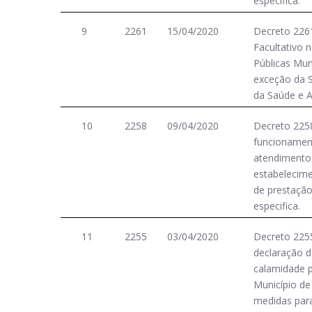
especifica.
9
2261
15/04/2020
Decreto 226
Facultativo n
Públicas Mun
exceção da S
da Saúde e As
10
2258
09/04/2020
Decreto 2258
funcionamen
atendimento 
estabelecime
de prestação
especifica.
11
2255
03/04/2020
Decreto 2255
declaração d
calamidade p
Município de
medidas par