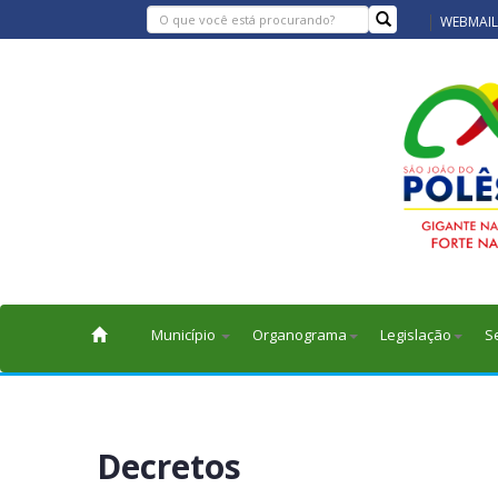
WEBMAIL
Município
Organograma
Legislação
S
Decretos