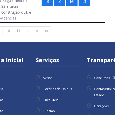
9 Regulamenta a
ISS e taxas
 construção civil, e
ovidências
10
11
…
»
»»
a Inicial
Serviços
Transpar
Avisos
Concursos Púb
ria
Horários de Ônibus
Contas Públic
Estado
ias
Links Úteis
Licitações
to
Turismo