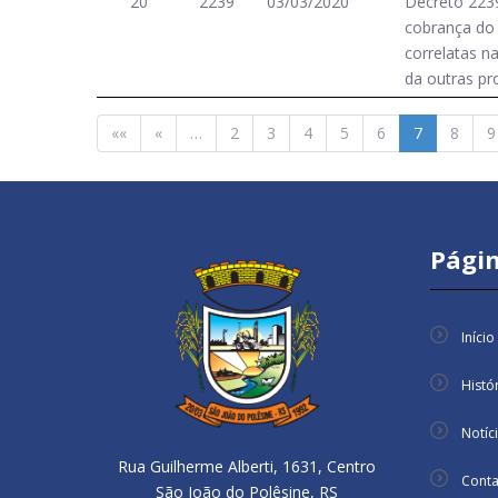
20
2239
03/03/2020
Decreto 223
cobrança do 
correlatas na
da outras pr
««
«
…
2
3
4
5
6
7
8
9
Págin
Início
Histó
Notíc
Rua Guilherme Alberti, 1631, Centro
Conta
São João do Polêsine, RS