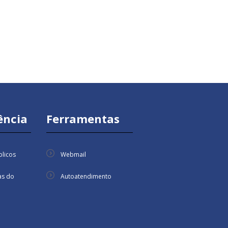
ência
Ferramentas
licos
Webmail
as do
Autoatendimento