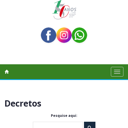
Toggl
naviga
Decretos
Pesquise aqui: