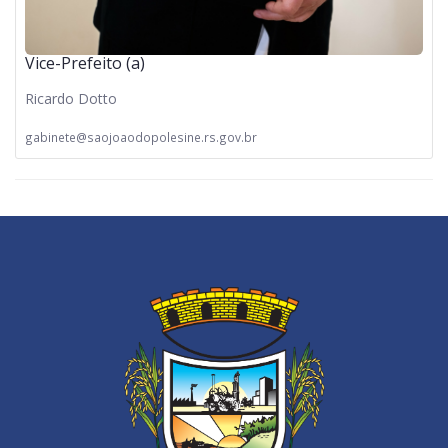
Vice-Prefeito (a)
Ricardo Dotto
gabinete@saojoaodopolesine.rs.gov.br