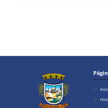
Págin
Iníc
Hist