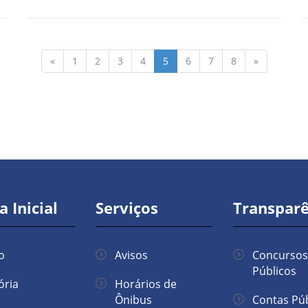
«
1
2
3
4
5
6
7
8
»
a Inicial
Serviços
Transparê
io
Avisos
Concursos
Públicos
ória
Horários de
Ônibus
Contas Púb