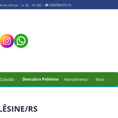
-
-
A+ (6)
-
CONTRASTE (7)
A- (5)
A DO SITE (4)
Descubra Polêsine
Cidadão
Atendimento
Mais
LÊSINE/RS