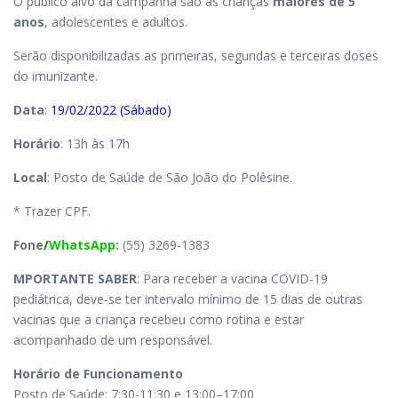
O público alvo da campanha são as crianças
maiores de 5
anos
, adolescentes e adultos.
Serão disponibilizadas as primeiras, segundas e terceiras doses
do imunizante.
Data
:
19/02/2022 (Sábado)
Horário
: 13h às 17h
Local
: Posto de Saúde de São João do Polêsine.
* Trazer CPF.
Fone
/
WhatsApp
:
(55) 3269-1383
MPORTANTE SABER
: Para receber a vacina COVID-19
pediátrica, deve-se ter intervalo mínimo de 15 dias de outras
vacinas que a criança recebeu como rotina e estar
acompanhado de um responsável.
Horário de Funcionamento
Posto de Saúde: 7:30-11:30 e 13:00–17:00