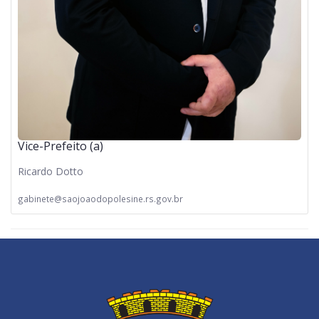
Vice-Prefeito (a)
Ricardo Dotto
gabinete@saojoaodopolesine.rs.gov.br