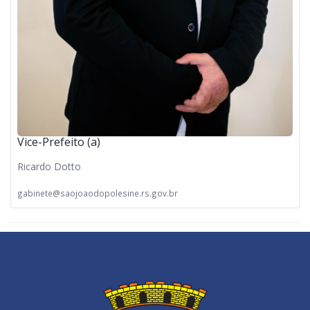
Vice-Prefeito (a)
Ricardo Dotto
gabinete@saojoaodopolesine.rs.gov.br