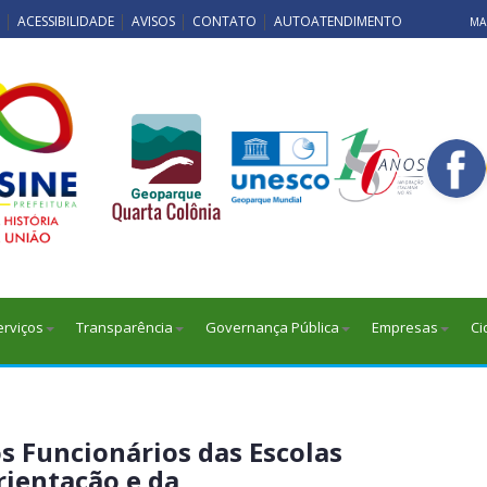
ACESSIBILIDADE
AVISOS
CONTATO
AUTOATENDIMENTO
MAP
erviços
Transparência
Governança Pública
Empresas
Ci
os Funcionários das Escolas
rientação e da