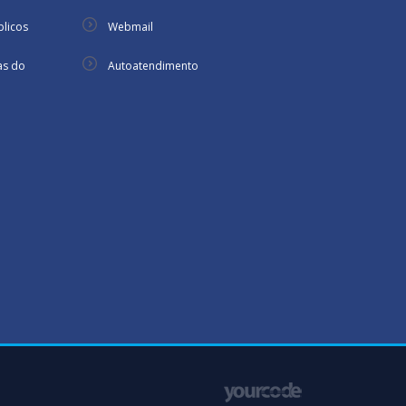
licos
Webmail
as do
Autoatendimento