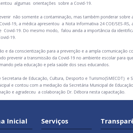
esentou algumas orientações sobre a Covid-19.
venir não somente a contaminação, mas também ponderar sobre 
a Covid-19, a médica apresentou a Nota Informativa 24 COE/SES-RS
e Covid-19. Do mesmo modo, falou ainda a importância da identific
 Covid-19.
e da conscientização para a prevenção e a ampla comunicação c
sando prevenir a transmissão da Covid-19 no ambiente escolar para qu
rimando pela educação e pela saúde dos seus educandos.
ecretaria de Educação, Cultura, Desporto e Turismo(SMECDT) e Se
icipal e contou com a mediação da Secretária Municipal de Educaçã
ormação e agradeceu a colaboração Dr. Débora nesta capacitação.
a Inicial
Serviços
Transpar