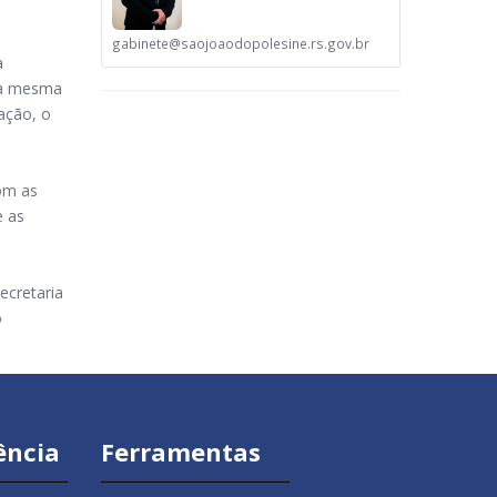
gabinete@saojoaodopolesine.rs.gov.br
a
, a mesma
ação, o
om as
e as
cretaria
o
ência
Ferramentas