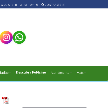
-
-
A+ (6)
-
CONTRASTE (7)
A- (5)
A DO SITE (4)
Descubra Polêsine
dadão
Atendimento
Mais