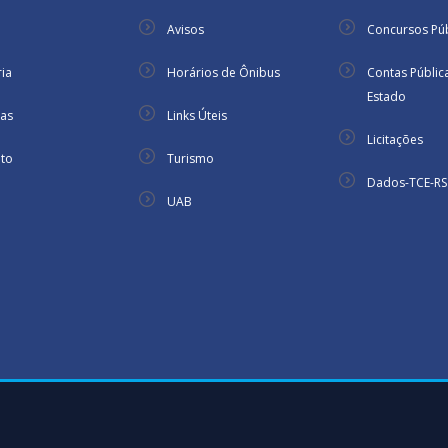
Avisos
Concursos Púb
ria
Horários de Ônibus
Contas Públic
Estado
ias
Links Úteis
Licitações
to
Turismo
Dados-TCE-RS
UAB