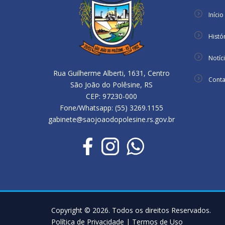
Início
Histó
Notíc
Rua Guilherme Alberti, 1631, Centro
Conta
São João do Polêsine, RS
CEP: 97230-000
Fone/Whatsapp: (55) 3269.1155
gabinete@saojoaodopolesine.rs.gov.br
Copyright © 2026. Todos os direitos Reservados.
Política de Privacidade
|
Termos de Uso