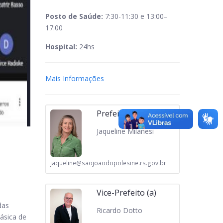
Posto de Saúde:
7:30-11:30 e 13:00–
17:00
Hospital:
24hs
Mais Informações
Prefeito (a)
Jaqueline Milanesi
jaqueline@saojoaodopolesine.rs.gov.br
Vice-Prefeito (a)
das
Ricardo Dotto
ásica de