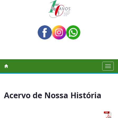
Toggl
naviga
Acervo de Nossa História