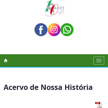
Toggl
naviga
Acervo de Nossa História