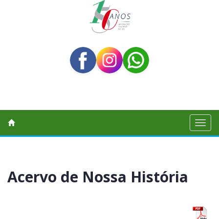
Toggl
naviga
Acervo de Nossa História