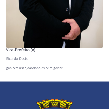
Vice-Prefeito (a)
Ricardo Dotto
gabinete@saojoaodopolesine.rs.gov.br