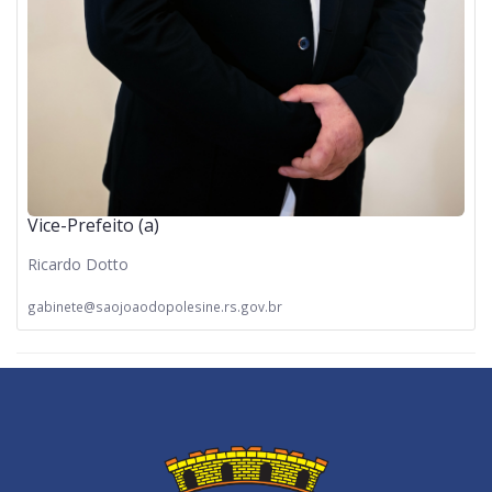
Vice-Prefeito (a)
Ricardo Dotto
gabinete@saojoaodopolesine.rs.gov.br