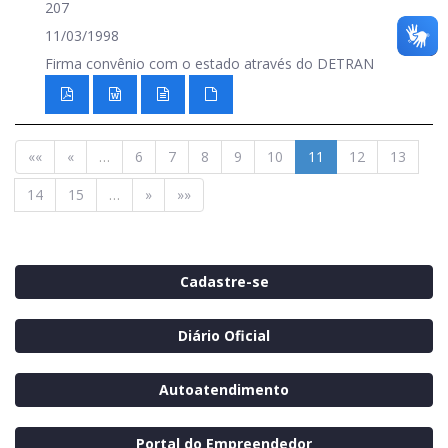
207
11/03/1998
Firma convênio com o estado através do DETRAN
««
«
…
6
7
8
9
10
11
12
13
14
15
…
»
»»
Cadastre-se
Diário Oficial
Autoatendimento
Portal do Empreendedor