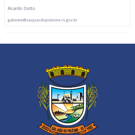
Ricardo Dotto
gabinete@saojoaodopolesine.rs.gov.br