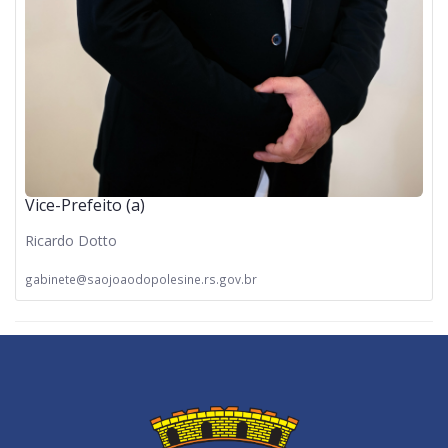
Vice-Prefeito (a)
Ricardo Dotto
gabinete@saojoaodopolesine.rs.gov.br