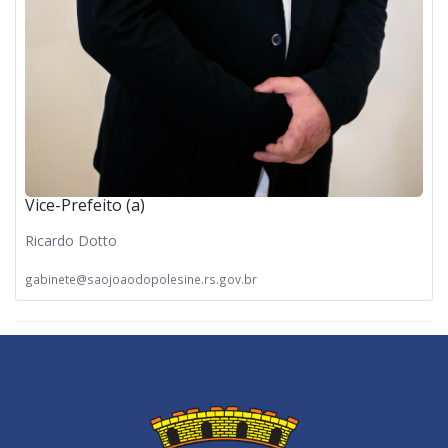
Vice-Prefeito (a)
Ricardo Dotto
gabinete@saojoaodopolesine.rs.gov.br