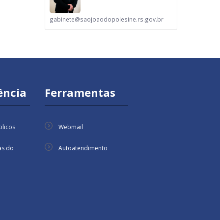
gabinete@saojoaodopolesine.rs.gov.br
ência
Ferramentas
licos
Webmail
as do
Autoatendimento