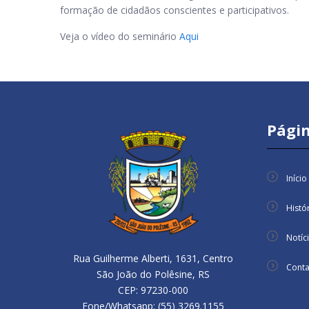
formação de cidadãos conscientes e participativos.
Veja o vídeo do seminário
Aqui
Págin
Início
Histó
Notíc
Rua Guilherme Alberti, 1631, Centro
Conta
São João do Polêsine, RS
CEP: 97230-000
Fone/Whatsapp: (55) 3269.1155