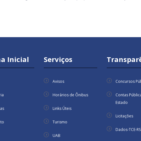
a Inicial
Serviços
Transpar
Avisos
Concursos Púb
ria
Horários de Ônibus
Contas Públic
Estado
ias
Links Úteis
Licitações
to
Turismo
Dados-TCE-RS
UAB