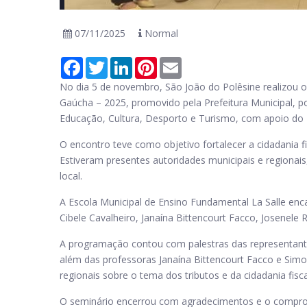
07/11/2025
Normal
Facebook
Twitter
LinkedIn
Pinterest
Email
No dia 5 de novembro, São João do Polêsine realizou o
Gaúcha – 2025, promovido pela Prefeitura Municipal, po
Educação, Cultura, Desporto e Turismo, com apoio do
O encontro teve como objetivo fortalecer a cidadania fi
Estiveram presentes autoridades municipais e regionai
local.
A Escola Municipal de Ensino Fundamental La Salle enc
Cibele Cavalheiro, Janaína Bittencourt Facco, Josenele 
A programação contou com palestras das representante
além das professoras Janaína Bittencourt Facco e Sim
regionais sobre o tema dos tributos e da cidadania fisca
O seminário encerrou com agradecimentos e o comprom