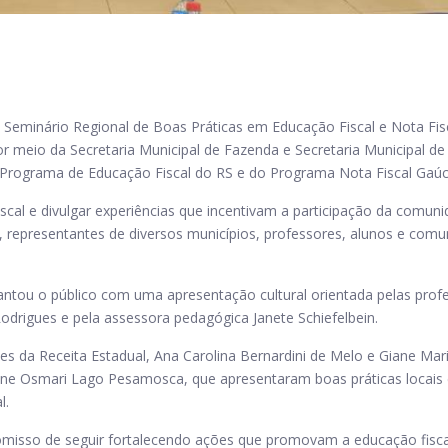
 Seminário Regional de Boas Práticas em Educação Fiscal e Nota Fis
r meio da Secretaria Municipal de Fazenda e Secretaria Municipal de
 Programa de Educação Fiscal do RS e do Programa Nota Fiscal Gaúc
scal e divulgar experiências que incentivam a participação da comuni
s, representantes de diversos municípios, professores, alunos e com
antou o público com uma apresentação cultural orientada pelas prof
Rodrigues e pela assessora pedagógica Janete Schiefelbein.
s da Receita Estadual, Ana Carolina Bernardini de Melo e Giane Mar
one Osmari Lago Pesamosca, que apresentaram boas práticas locais
l.
isso de seguir fortalecendo ações que promovam a educação fisca