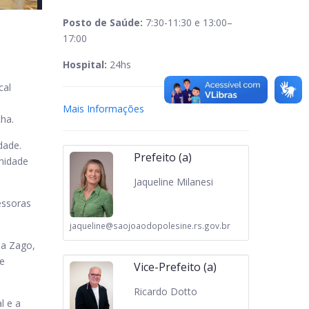
Posto de Saúde:
7:30-11:30 e 13:00–
17:00
Hospital:
24hs
cal
Mais Informações
ha.
dade.
Prefeito (a)
unidade
Jaqueline Milanesi
essoras
jaqueline@saojoaodopolesine.rs.gov.br
ia Zago,
 e
Vice-Prefeito (a)
Ricardo Dotto
l e a