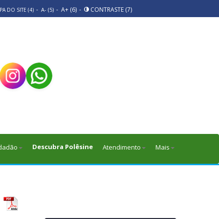
-
-
A+ (6)
-
CONTRASTE (7)
A- (5)
A DO SITE (4)
Descubra Polêsine
dadão
Atendimento
Mais